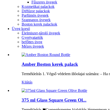
Fűszeres üvegek
Kozmetikai palackok
Diffúzor palackok
Parfümös üvegek
Szappanos üvegek
Boston kerek palackok
Üveg korsó
Élelmiszer-tároló üvegek
Gyertyatartók
befőttes üveg
Mézes üvegek
Amber Boston kerek palack
Termékleírás 1. Végső védelem illóolajai számára: – Ha ne
Kilátás
375 ml Glass Square Green Ol...
Termékleírás ❤Csepegésmentes kialakítás légmentesen záró