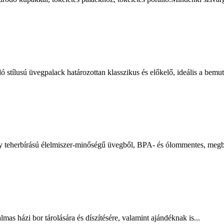
 stílusú üvegpalack határozottan klasszikus és előkelő, ideális a bemut
y teherbírású élelmiszer-minőségű üvegből, BPA- és ólommentes, megbí
as házi bor tárolására és díszítésére, valamint ajándéknak is...