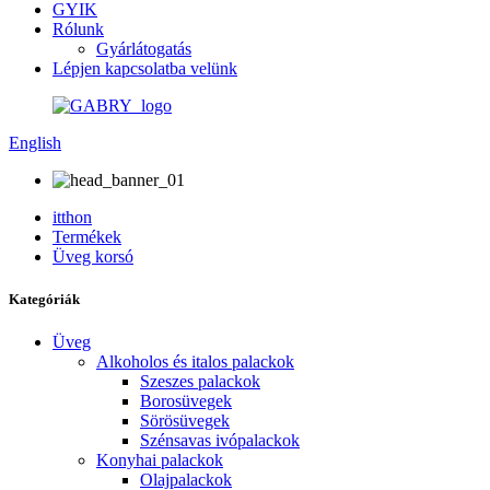
GYIK
Rólunk
Gyárlátogatás
Lépjen kapcsolatba velünk
English
itthon
Termékek
Üveg korsó
Kategóriák
Üveg
Alkoholos és italos palackok
Szeszes palackok
Borosüvegek
Sörösüvegek
Szénsavas ivópalackok
Konyhai palackok
Olajpalackok