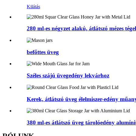
Kilátás
280 ml-es négyzet alakú, átlátszó mézes tégel
befőttes üveg
Széles szájú üvegedény lekvárhoz
Kerek, átlátszó üveg élelmiszer-edény műany
380 ml-es átlátszó üveg tárolóedény alumíni
RÓLUNK