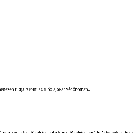
hezen tudja tárolni az illóolajokat védőbotban...
dó kupakkal, tökéletes palackhoz, tökéletes porálló.Mindenki szivárgás 