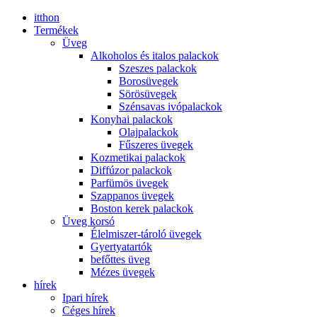
itthon
Termékek
Üveg
Alkoholos és italos palackok
Szeszes palackok
Borosüvegek
Sörösüvegek
Szénsavas ivópalackok
Konyhai palackok
Olajpalackok
Fűszeres üvegek
Kozmetikai palackok
Diffúzor palackok
Parfümös üvegek
Szappanos üvegek
Boston kerek palackok
Üveg korsó
Élelmiszer-tároló üvegek
Gyertyatartók
befőttes üveg
Mézes üvegek
hírek
Ipari hírek
Céges hírek