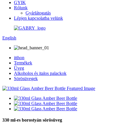
GYIK
Rólunk
Gyárlátogatás
Lépjen kapcsolatba velünk
English
itthon
Termékek
Üveg
Alkoholos és italos palackok
Sörösüvegek
330 ml-es borostyán sörösüveg