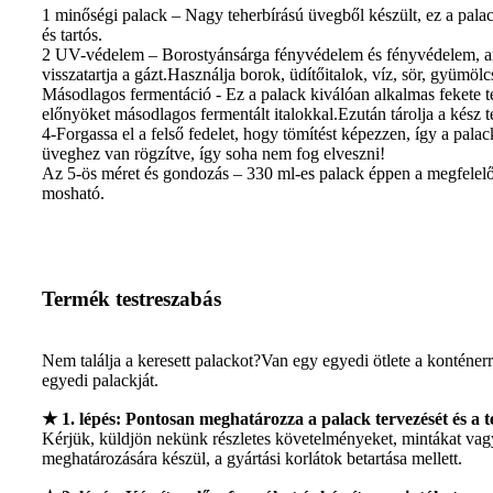
1 minőségi palack – Nagy teherbírású üvegből készült, ez a palack
és tartós.
2 UV-védelem – Borostyánsárga fényvédelem és fényvédelem, amely
visszatartja a gázt.Használja borok, üdítőitalok, víz, sör, gyümöl
Másodlagos fermentáció - Ez a palack kiválóan alkalmas fekete te
előnyöket másodlagos fermentált italokkal.Ezután tárolja a kész
4-Forgassa el a felső fedelet, hogy tömítést képezzen, így a pala
üveghez van rögzítve, így soha nem fog elveszni!
Az 5-ös méret és gondozás – 330 ml-es palack éppen a megfelelő
mosható.
Termék testreszabás
Nem találja a keresett palackot?Van egy egyedi ötlete a konténer
egyedi palackját.
★ 1. lépés: Pontosan meghatározza a palack tervezését és a te
Kérjük, küldjön nekünk részletes követelményeket, mintákat vagy
meghatározására készül, a gyártási korlátok betartása mellett.