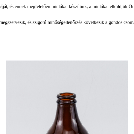
máját, és ennek megfelelően mintákat készítünk, a mintákat elküldjük Ön
megszervezik, és szigorú minőségellenőrzés következik a gondos csoma