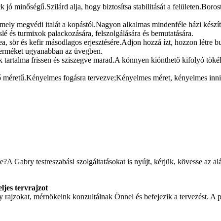
 jó minőségű.Szilárd alja, hogy biztosítsa stabilitását a felületen.Bor
 megvédi italát a kopástól.Nagyon alkalmas mindenféle házi készítésű 
cslé és turmixok palackozására, felszolgálására és bemutatására.
a, sör és kefir másodlagos erjesztésére.Adjon hozzá ízt, hozzon létre 
 terméket ugyanabban az üvegben.
ck tartalma frissen és sziszegve marad.A könnyen kiönthető kifolyó tökél
 méretű.Kényelmes fogásra tervezve;Kényelmes méret, kényelmes inni 
re?A Gabry testreszabási szolgáltatásokat is nyújt, kérjük, kövesse az 
ljes tervrajzot
 rajzokat, mérnökeink konzultálnak Önnel és befejezik a tervezést. A p