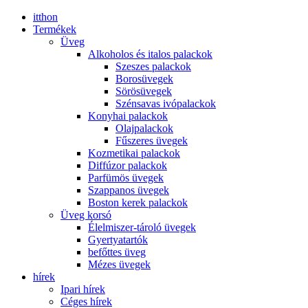
itthon
Termékek
Üveg
Alkoholos és italos palackok
Szeszes palackok
Borosüvegek
Sörösüvegek
Szénsavas ivópalackok
Konyhai palackok
Olajpalackok
Fűszeres üvegek
Kozmetikai palackok
Diffúzor palackok
Parfümös üvegek
Szappanos üvegek
Boston kerek palackok
Üveg korsó
Élelmiszer-tároló üvegek
Gyertyatartók
befőttes üveg
Mézes üvegek
hírek
Ipari hírek
Céges hírek