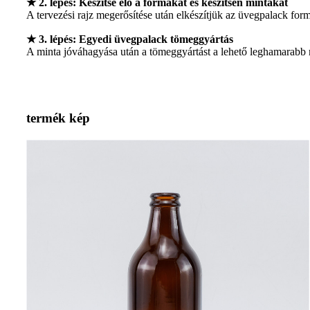
★ 2. lépés: Készítse elő a formákat és készítsen mintákat
A tervezési rajz megerősítése után elkészítjük az üvegpalack for
★ 3. lépés: Egyedi üvegpalack tömeggyártás
A minta jóváhagyása után a tömeggyártást a lehető leghamarabb 
termék kép