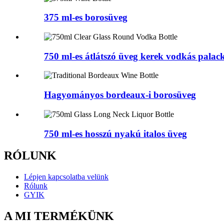
375 ml-es borosüveg
750 ml-es átlátszó üveg kerek vodkás palac
Hagyományos bordeaux-i borosüveg
750 ml-es hosszú nyakú italos üveg
RÓLUNK
Lépjen kapcsolatba velünk
Rólunk
GYIK
A MI TERMÉKÜNK