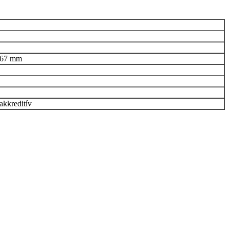
 67 mm
akkreditív