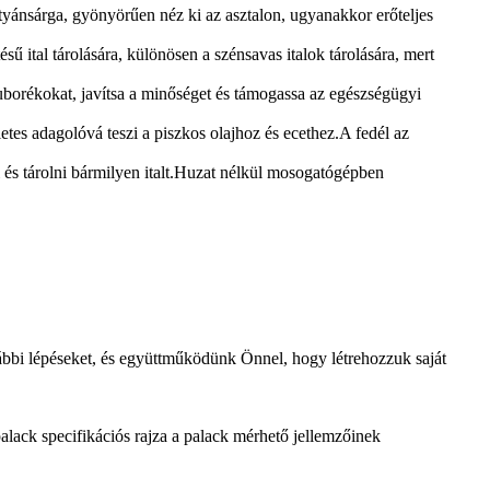
ostyánsárga, gyönyörűen néz ki az asztalon, ugyanakkor erőteljes
ital tárolására, különösen a szénsavas italok tárolására, mert
buborékokat, javítsa a minőséget és támogassa az egészségügyi
etes adagolóvá teszi a piszkos olajhoz és ecethez.A fedél az
és tárolni bármilyen italt.Huzat nélkül mosogatógépben
alábbi lépéseket, és együttműködünk Önnel, hogy létrehozzuk saját
alack specifikációs rajza a palack mérhető jellemzőinek