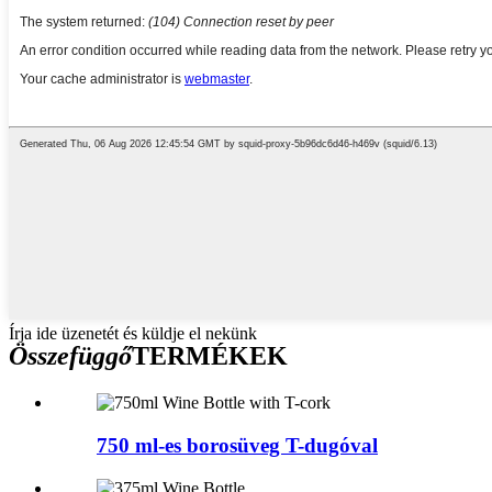
Írja ide üzenetét és küldje el nekünk
Összefüggő
TERMÉKEK
750 ml-es borosüveg T-dugóval